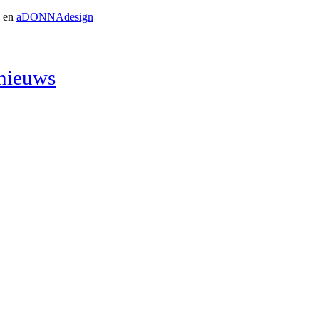
D en
aDONNAdesign
nieuws