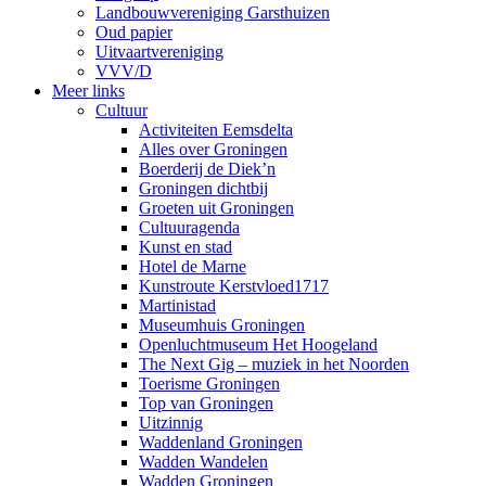
Landbouwvereniging Garsthuizen
Oud papier
Uitvaartvereniging
VVV/D
Meer links
Cultuur
Activiteiten Eemsdelta
Alles over Groningen
Boerderij de Diek’n
Groningen dichtbij
Groeten uit Groningen
Cultuuragenda
Kunst en stad
Hotel de Marne
Kunstroute Kerstvloed1717
Martinistad
Museumhuis Groningen
Openluchtmuseum Het Hoogeland
The Next Gig – muziek in het Noorden
Toerisme Groningen
Top van Groningen
Uitzinnig
Waddenland Groningen
Wadden Wandelen
Wadden Groningen