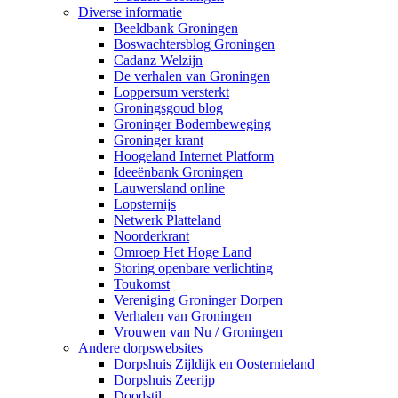
Diverse informatie
Beeldbank Groningen
Boswachtersblog Groningen
Cadanz Welzijn
De verhalen van Groningen
Loppersum versterkt
Groningsgoud blog
Groninger Bodembeweging
Groninger krant
Hoogeland Internet Platform
Ideeënbank Groningen
Lauwersland online
Lopsternijs
Netwerk Platteland
Noorderkrant
Omroep Het Hoge Land
Storing openbare verlichting
Toukomst
Vereniging Groninger Dorpen
Verhalen van Groningen
Vrouwen van Nu / Groningen
Andere dorpswebsites
Dorpshuis Zijldijk en Oosternieland
Dorpshuis Zeerijp
Doodstil