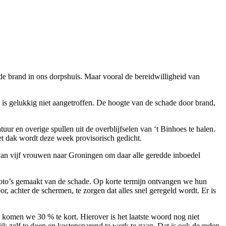
 brand in ons dorpshuis. Maar vooral de bereidwilligheid van
t is gelukkig niet aangetroffen. De hoogte van de schade door brand,
ur en overige spullen uit de overblijfselen van ‘t Binhoes te halen.
et dak wordt deze week provisorisch gedicht.
van vijf vrouwen naar Groningen om daar alle geredde inboedel
to’s gemaakt van de schade. Op korte termijn ontvangen we hun
or, achter de schermen, te zorgen dat alles snel geregeld wordt. Er is
l komen we 30 % te kort. Hierover is het laatste woord nog niet
k zelf te doen en kostensparend te werk te gaan. Dat is ook de reden