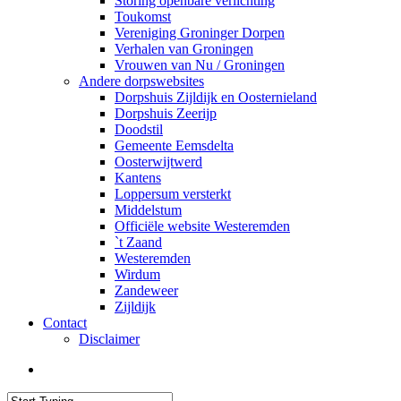
Storing openbare verlichting
Toukomst
Vereniging Groninger Dorpen
Verhalen van Groningen
Vrouwen van Nu / Groningen
Andere dorpswebsites
Dorpshuis Zijldijk en Oosternieland
Dorpshuis Zeerijp
Doodstil
Gemeente Eemsdelta
Oosterwijtwerd
Kantens
Loppersum versterkt
Middelstum
Officiële website Westeremden
`t Zaand
Westeremden
Wirdum
Zandeweer
Zijldijk
Contact
Disclaimer
search