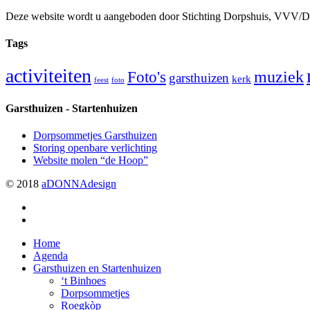
Deze website wordt u aangeboden door Stichting Dorpshuis, VVV/
Tags
activiteiten
muziek
Foto's
garsthuizen
kerk
feest
foto
Garsthuizen - Startenhuizen
Dorpsommetjes Garsthuizen
Storing openbare verlichting
Website molen “de Hoop”
© 2018
aDONNAdesign
twitter
facebook
Close
Home
Menu
Agenda
Garsthuizen en Startenhuizen
‘t Binhoes
Dorpsommetjes
Roegkòp