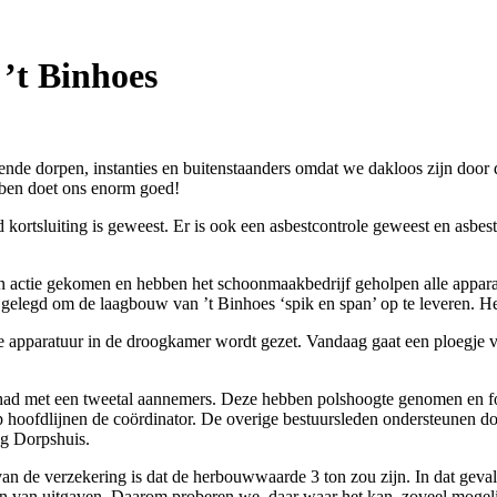
 ’t Binhoes
 dorpen, instanties en buitenstaanders omdat we dakloos zijn door de
ebben doet ons enorm goed!
 kortsluiting is geweest. Er is ook een asbestcontrole geweest en asbes
 in actie gekomen en hebben het schoonmaakbedrijf geholpen alle apparatu
nd gelegd om de laagbouw van ’t Binhoes ‘spik en span’ op te leveren. H
e apparatuur in de droogkamer wordt gezet. Vandaag gaat een ploegje 
had met een tweetal aannemers. Deze hebben polshoogte genomen en fo
 op hoofdlijnen de coördinator. De overige bestuursleden ondersteunen do
ng Dorpshuis.
 van de verzekering is dat de herbouwwaarde 3 ton zou zijn. In dat geva
n van uitgaven. Daarom proberen we, daar waar het kan, zoveel mogelij