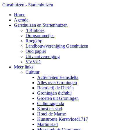
Skip
Garsthuizen - Startenhuizen
to
search
Menu
Home
main
Agenda
content
Garsthuizen en Startenhuizen
‘t Binhoes
Dorpsommetjes
Roegkòp
Landbouwvereniging Garsthuizen
Oud papier
Uitvaartvereniging
VVV/D
Meer links
Cultuur
Activiteiten Eemsdelta
Alles over Groningen
Boerderij de Diek’n
Groningen dichtbij
Groeten uit Groningen
Cultuuragenda
Kunst en stad
Hotel de Marne
Kunstroute Kerstvloed1717
Martinistad
Museumhuis Groningen