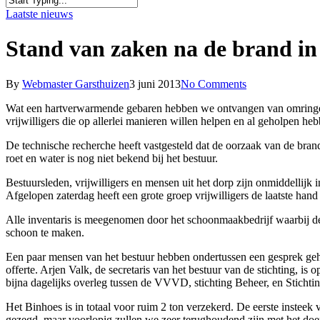
Close
Laatste nieuws
Search
Stand van zaken na de brand in
By
Webmaster Garsthuizen
3 juni 2013
No Comments
Wat een hartverwarmende gebaren hebben we ontvangen van omringende
vrijwilligers die op allerlei manieren willen helpen en al geholpen h
De technische recherche heeft vastgesteld dat de oorzaak van de brand
roet en water is nog niet bekend bij het bestuur.
Bestuursleden, vrijwilligers en mensen uit het dorp zijn onmiddellijk
Afgelopen zaterdag heeft een grote groep vrijwilligers de laatste ha
Alle inventaris is meegenomen door het schoonmaakbedrijf waarbij d
schoon te maken.
Een paar mensen van het bestuur hebben ondertussen een gesprek ge
offerte. Arjen Valk, de secretaris van het bestuur van de stichting, is
bijna dagelijks overleg tussen de VVVD, stichting Beheer, en Stichti
Het Binhoes is in totaal voor ruim 2 ton verzekerd. De eerste insteek
gezegd, maar voorlopig zullen we zeer terughoudend zijn met het doe