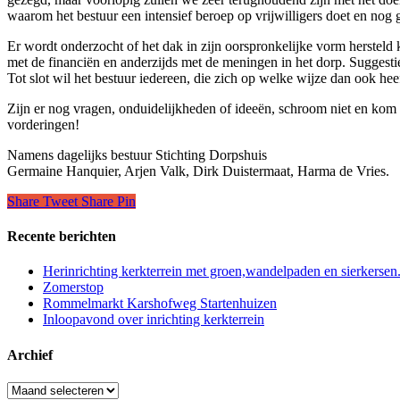
waarom het bestuur een intensief beroep op vrijwilligers doet en nog 
Er wordt onderzocht of het dak in zijn oorspronkelijke vorm hersteld
met de financiën en anderzijds met de meningen in het dorp. Suggesti
Tot slot wil het bestuur iedereen, die zich op welke wijze dan ook he
Zijn er nog vragen, onduidelijkheden of ideeën, schroom niet en kom 
vorderingen!
Namens dagelijks bestuur Stichting Dorpshuis
Germaine Hanquier, Arjen Valk, Dirk Duistermaat, Harma de Vries.
Share
Tweet
Share
Pin
Recente berichten
Herinrichting kerkterrein met groen,wandelpaden en sierkersen
Zomerstop
Rommelmarkt Karshofweg Startenhuizen
Inloopavond over inrichting kerkterrein
Archief
Archief