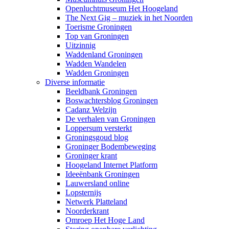
Openluchtmuseum Het Hoogeland
The Next Gig – muziek in het Noorden
Toerisme Groningen
Top van Groningen
Uitzinnig
Waddenland Groningen
Wadden Wandelen
Wadden Groningen
Diverse informatie
Beeldbank Groningen
Boswachtersblog Groningen
Cadanz Welzijn
De verhalen van Groningen
Loppersum versterkt
Groningsgoud blog
Groninger Bodembeweging
Groninger krant
Hoogeland Internet Platform
Ideeënbank Groningen
Lauwersland online
Lopsternijs
Netwerk Platteland
Noorderkrant
Omroep Het Hoge Land