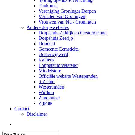
Storing openbare verlichting
Toukomst
Vereniging Groninger Dorpen
Verhalen van Groningen
Vrouwen van Nu / Groningen
Andere dorpswebsites
Dorpshuis Zijldijk en Oosternieland
Dorpshuis Zeerijp
Doodstil
Gemeente Eemsdelta
Oosterwijtwerd
Kantens
Loppersum versterkt
Middelstum
Officiële website Westeremden
`t Zaand
Westeremden
Wirdum
Zandeweer
Zijldijk
Contact
Disclaimer
search