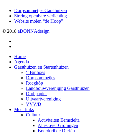
Dorpsommetjes Garsthuizen
Storing openbare verlichting
Website molen “de Hoop”
© 2018
aDONNAdesign
twitter
facebook
Close
Home
Menu
Agenda
Garsthuizen en Startenhuizen
‘t Binhoes
Dorpsommetjes
Roegkòp
Landbouwvereniging Garsthuizen
Oud papier
Uitvaartvereniging
VVV/D
Meer links
Cultuur
Activiteiten Eemsdelta
Alles over Groningen
Boerderij de Diek’n