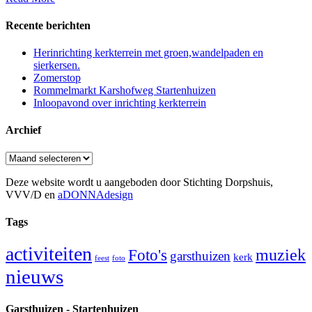
Recente berichten
Herinrichting kerkterrein met groen,wandelpaden en
sierkersen.
Zomerstop
Rommelmarkt Karshofweg Startenhuizen
Inloopavond over inrichting kerkterrein
Archief
Archief
Deze website wordt u aangeboden door Stichting Dorpshuis,
VVV/D en
aDONNAdesign
Tags
activiteiten
muziek
Foto's
garsthuizen
kerk
feest
foto
nieuws
Garsthuizen - Startenhuizen