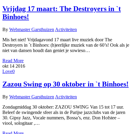
Vrijdag 17 maart: The Destroyers in `t
Binhoes!
By
Webmaster Garsthuizen
Activiteiten
Mis het niet! Vrijdagavond 17 maart live muziek door The
Destroyers in `t Binhoes: (h)eerlijke muziek van de 60’s! Ook als je
niet van dansen houdt dan geniet je sowieso…
Read More
okt
14
2016
Love
0
Zazou Swing op 30 oktober in `t Binhoes!
By
Webmaster Garsthuizen
Activiteiten
Zondagmiddag 30 oktober: ZAZOU SWING Van 15 tot 17 uur.
Beleef de swingende sfeer als in de Parijse jazzclubs van de jaren
30. Gipsy Jazz, Vocale nummers, Bossa’s, enz. Don Hofstee –
viool, sologitaar ,…
Read More