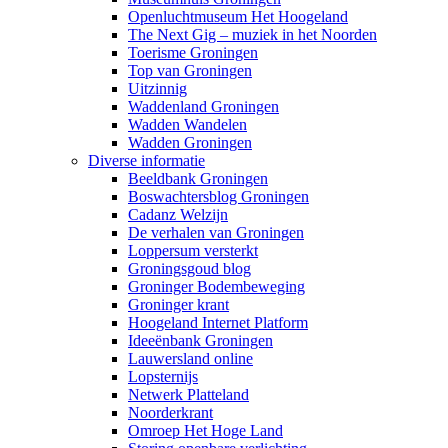
Openluchtmuseum Het Hoogeland
The Next Gig – muziek in het Noorden
Toerisme Groningen
Top van Groningen
Uitzinnig
Waddenland Groningen
Wadden Wandelen
Wadden Groningen
Diverse informatie
Beeldbank Groningen
Boswachtersblog Groningen
Cadanz Welzijn
De verhalen van Groningen
Loppersum versterkt
Groningsgoud blog
Groninger Bodembeweging
Groninger krant
Hoogeland Internet Platform
Ideeënbank Groningen
Lauwersland online
Lopsternijs
Netwerk Platteland
Noorderkrant
Omroep Het Hoge Land