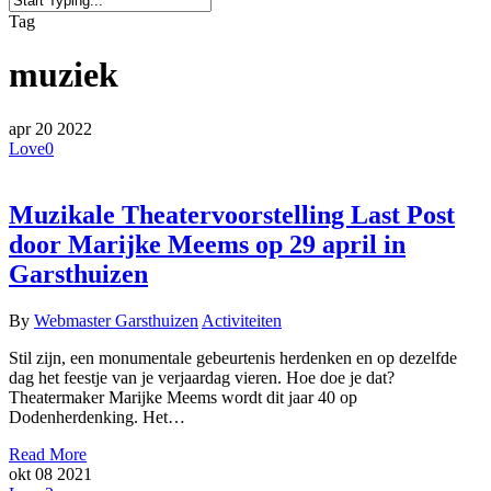
Close
Tag
Search
muziek
apr
20
2022
Love
0
Muzikale Theatervoorstelling Last Post
door Marijke Meems op 29 april in
Garsthuizen
By
Webmaster Garsthuizen
Activiteiten
Stil zijn, een monumentale gebeurtenis herdenken en op dezelfde
dag het feestje van je verjaardag vieren. Hoe doe je dat?
Theatermaker Marijke Meems wordt dit jaar 40 op
Dodenherdenking. Het…
Read More
okt
08
2021