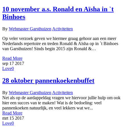
10 november a.s. Ronald en Aïsha in `t
Binhoes
By
Webmaster Garsthuizen
Activiteiten
Op veler verzoek geven we hiermee graag gehoor aan een meer
Nederlands repertoire en treden Ronald & Aïsha op in `t Binhoes
van Garsthuizen! Sinds begin 2015 zijn Ronald &…
Read More
sep
17
2017
Love
0
28 oktober pannenkoekenbuffet
By
Webmaster Garsthuizen
Activiteiten
Net als op de aardappeldag vragen we hiervoor jullie hulp om ook
hier een succes van te maken! Wat is de bedoeling: veel
pannenkoeken natuurlijk, en veel lekkers wat we...
Read More
mrt
15
2017
Love
0