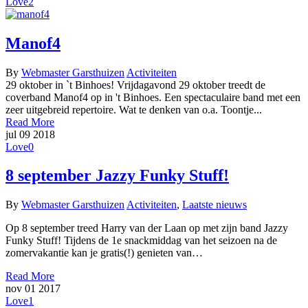
Love
2
Manof4
By
Webmaster Garsthuizen
Activiteiten
29 oktober in `t Binhoes! Vrijdagavond 29 oktober treedt de
coverband Manof4 op in 't Binhoes. Een spectaculaire band met een
zeer uitgebreid repertoire. Wat te denken van o.a. Toontje...
Read More
jul
09
2018
Love
0
8 september Jazzy Funky Stuff!
By
Webmaster Garsthuizen
Activiteiten
,
Laatste nieuws
Op 8 september treed Harry van der Laan op met zijn band Jazzy
Funky Stuff! Tijdens de 1e snackmiddag van het seizoen na de
zomervakantie kan je gratis(!) genieten van…
Read More
nov
01
2017
Love
1