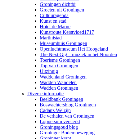
Groningen dichtbij
Groeten uit Groningen
Cultuuragenda
Kunst en stad
Hotel de Marne
Kunstroute Kerstvloed1717
Martinistad
Museumhuis Groningen
Openluchtmuseum Het Hoogeland
The Next Gig – muziek in het Noorden
Toerisme Groningen
Top van Groningen
Uitzinnig
Waddenland Groningen
Wadden Wandelen
Wadden Groningen
Diverse informatie
Beeldbank Groningen
Boswachtersblog Groningen
Cadanz Welzijn
De verhalen van Groningen
Loppersum versterkt
Groningsgoud blog
Groninger Bodembeweging
Groninger krant