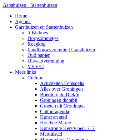
Skip
Garsthuizen - Startenhuizen
to
search
Menu
Home
main
Agenda
content
Garsthuizen en Startenhuizen
‘t Binhoes
Dorpsommetjes
Roegkòp
Landbouwvereniging Garsthuizen
Oud papier
Uitvaartvereniging
VVV/D
Meer links
Cultuur
Activiteiten Eemsdelta
Alles over Groningen
Boerderij de Diek’n
Groningen dichtbij
Groeten uit Groningen
Cultuuragenda
Kunst en stad
Hotel de Marne
Kunstroute Kerstvloed1717
Martinistad
Museumhuis Groningen