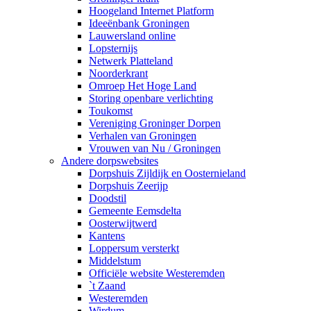
Hoogeland Internet Platform
Ideeënbank Groningen
Lauwersland online
Lopsternijs
Netwerk Platteland
Noorderkrant
Omroep Het Hoge Land
Storing openbare verlichting
Toukomst
Vereniging Groninger Dorpen
Verhalen van Groningen
Vrouwen van Nu / Groningen
Andere dorpswebsites
Dorpshuis Zijldijk en Oosternieland
Dorpshuis Zeerijp
Doodstil
Gemeente Eemsdelta
Oosterwijtwerd
Kantens
Loppersum versterkt
Middelstum
Officiële website Westeremden
`t Zaand
Westeremden
Wirdum