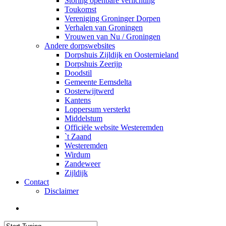
Storing openbare verlichting
Toukomst
Vereniging Groninger Dorpen
Verhalen van Groningen
Vrouwen van Nu / Groningen
Andere dorpswebsites
Dorpshuis Zijldijk en Oosternieland
Dorpshuis Zeerijp
Doodstil
Gemeente Eemsdelta
Oosterwijtwerd
Kantens
Loppersum versterkt
Middelstum
Officiële website Westeremden
`t Zaand
Westeremden
Wirdum
Zandeweer
Zijldijk
Contact
Disclaimer
search