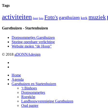
Tags
activiteiten
muziek
Foto's
garsthuizen
kerk
feest
foto
Garsthuizen - Startenhuizen
Dorpsommetjes Garsthuizen
Storing openbare verlichting
Website molen “de Hoop”
© 2018
aDONNAdesign
twitter
facebook
Close
Home
Menu
Agenda
Garsthuizen en Startenhuizen
‘t Binhoes
Dorpsommetjes
Roegkòp
Landbouwvereniging Garsthuizen
Oud papier