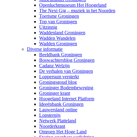
Openluchtmuseum Het Hoogeland
The Next Gig – muziek in het Noorden
Toerisme Groningen
Top van Groningen
Uitzinnig
Waddenland Groningen
Wadden Wandelen
Wadden Groningen
Diverse informatie
Beeldbank Groningen
Boswachtersblog Groningen
Cadanz Welzijn
De verhalen van Groningen
Loppersum versterkt
Groningsgoud blog
Groninger Bodembeweging
Groninger krant
Hoogeland Internet Platform
Ideeënbank Groningen
Lauwersland online
Lopsternijs
Netwerk Platteland
Noorderkrant
Omroep Het Hoge Land