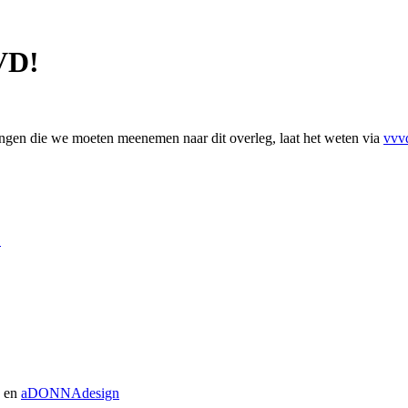
VD!
en die we moeten meenemen naar dit overleg, laat het weten via
vvv
.
D en
aDONNAdesign