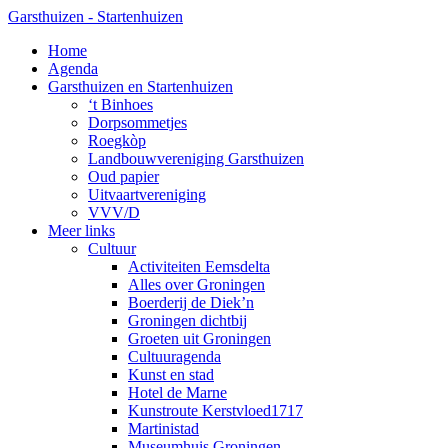
Skip
Garsthuizen - Startenhuizen
to
search
Menu
Home
main
Agenda
content
Garsthuizen en Startenhuizen
‘t Binhoes
Dorpsommetjes
Roegkòp
Landbouwvereniging Garsthuizen
Oud papier
Uitvaartvereniging
VVV/D
Meer links
Cultuur
Activiteiten Eemsdelta
Alles over Groningen
Boerderij de Diek’n
Groningen dichtbij
Groeten uit Groningen
Cultuuragenda
Kunst en stad
Hotel de Marne
Kunstroute Kerstvloed1717
Martinistad
Museumhuis Groningen