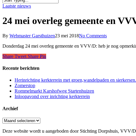
Close
Laatste nieuws
Search
24 mei overleg gemeente en VV
By
Webmaster Garsthuizen
23 mei 2018
No Comments
Donderdag 24 mei overleg gemeente en VVV/D: heb je nog opmerking
Share
Tweet
Share
Pin
Recente berichten
Herinrichting kerkterrein met groen,wandelpaden en sierkersen
Zomerstop
Rommelmarkt Karshofweg Startenhuizen
Inloopavond over inrichting kerkterrein
Archief
Archief
Deze website wordt u aangeboden door Stichting Dorpshuis, VVV/