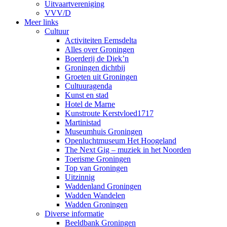
Uitvaartvereniging
VVV/D
Meer links
Cultuur
Activiteiten Eemsdelta
Alles over Groningen
Boerderij de Diek’n
Groningen dichtbij
Groeten uit Groningen
Cultuuragenda
Kunst en stad
Hotel de Marne
Kunstroute Kerstvloed1717
Martinistad
Museumhuis Groningen
Openluchtmuseum Het Hoogeland
The Next Gig – muziek in het Noorden
Toerisme Groningen
Top van Groningen
Uitzinnig
Waddenland Groningen
Wadden Wandelen
Wadden Groningen
Diverse informatie
Beeldbank Groningen