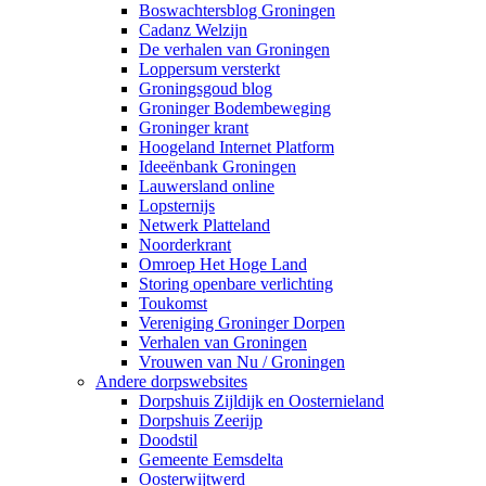
Boswachtersblog Groningen
Cadanz Welzijn
De verhalen van Groningen
Loppersum versterkt
Groningsgoud blog
Groninger Bodembeweging
Groninger krant
Hoogeland Internet Platform
Ideeënbank Groningen
Lauwersland online
Lopsternijs
Netwerk Platteland
Noorderkrant
Omroep Het Hoge Land
Storing openbare verlichting
Toukomst
Vereniging Groninger Dorpen
Verhalen van Groningen
Vrouwen van Nu / Groningen
Andere dorpswebsites
Dorpshuis Zijldijk en Oosternieland
Dorpshuis Zeerijp
Doodstil
Gemeente Eemsdelta
Oosterwijtwerd