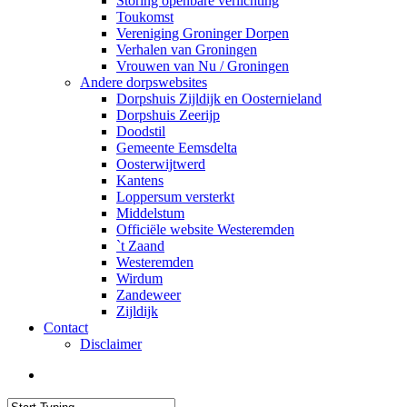
Storing openbare verlichting
Toukomst
Vereniging Groninger Dorpen
Verhalen van Groningen
Vrouwen van Nu / Groningen
Andere dorpswebsites
Dorpshuis Zijldijk en Oosternieland
Dorpshuis Zeerijp
Doodstil
Gemeente Eemsdelta
Oosterwijtwerd
Kantens
Loppersum versterkt
Middelstum
Officiële website Westeremden
`t Zaand
Westeremden
Wirdum
Zandeweer
Zijldijk
Contact
Disclaimer
search