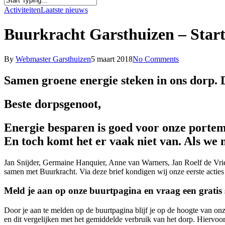
Close
Activiteiten
Laatste nieuws
Search
Buurkracht Garsthuizen – Star
By
Webmaster Garsthuizen
5 maart 2018
No Comments
Samen groene energie steken in ons dorp. 
Beste dorpsgenoot,
Energie besparen is goed voor onze portemo
En toch komt het er vaak niet van. Als we 
Jan Snijder, Germaine Hanquier, Anne van Warners, Jan Roelf de Vries
samen met Buurkracht. Via deze brief kondigen wij onze eerste actie
Meld je aan op onze buurtpagina en vraag een gratis
Door je aan te melden op de buurtpagina blijf je op de hoogte van onze
en dit vergelijken met het gemiddelde verbruik van het dorp. Hiervoo