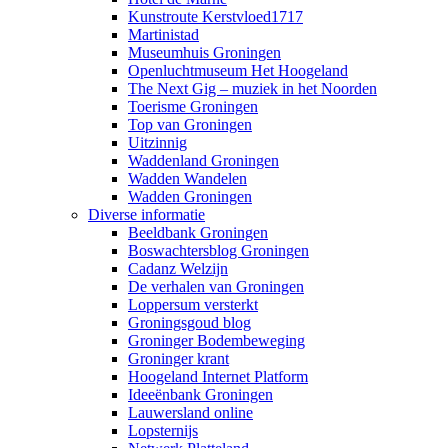
Kunstroute Kerstvloed1717
Martinistad
Museumhuis Groningen
Openluchtmuseum Het Hoogeland
The Next Gig – muziek in het Noorden
Toerisme Groningen
Top van Groningen
Uitzinnig
Waddenland Groningen
Wadden Wandelen
Wadden Groningen
Diverse informatie
Beeldbank Groningen
Boswachtersblog Groningen
Cadanz Welzijn
De verhalen van Groningen
Loppersum versterkt
Groningsgoud blog
Groninger Bodembeweging
Groninger krant
Hoogeland Internet Platform
Ideeënbank Groningen
Lauwersland online
Lopsternijs