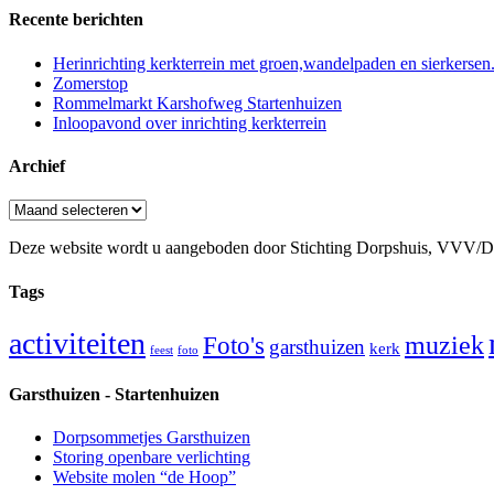
Recente berichten
Herinrichting kerkterrein met groen,wandelpaden en sierkersen
Zomerstop
Rommelmarkt Karshofweg Startenhuizen
Inloopavond over inrichting kerkterrein
Archief
Archief
Deze website wordt u aangeboden door Stichting Dorpshuis, VVV/
Tags
activiteiten
muziek
Foto's
garsthuizen
kerk
feest
foto
Garsthuizen - Startenhuizen
Dorpsommetjes Garsthuizen
Storing openbare verlichting
Website molen “de Hoop”