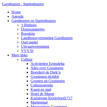
Skip
Garsthuizen - Startenhuizen
to
search
Menu
Home
main
Agenda
content
Garsthuizen en Startenhuizen
‘t Binhoes
Dorpsommetjes
Roegkòp
Landbouwvereniging Garsthuizen
Oud papier
Uitvaartvereniging
VVV/D
Meer links
Cultuur
Activiteiten Eemsdelta
Alles over Groningen
Boerderij de Diek’n
Groningen dichtbij
Groeten uit Groningen
Cultuuragenda
Kunst en stad
Hotel de Marne
Kunstroute Kerstvloed1717
Martinistad
Museumhuis Groningen