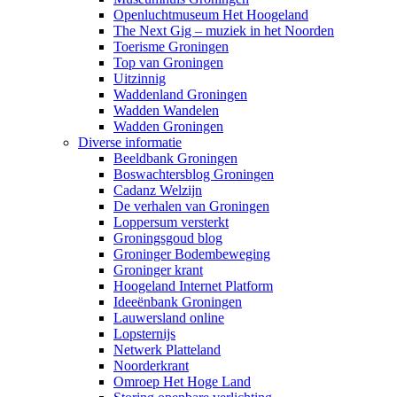
Openluchtmuseum Het Hoogeland
The Next Gig – muziek in het Noorden
Toerisme Groningen
Top van Groningen
Uitzinnig
Waddenland Groningen
Wadden Wandelen
Wadden Groningen
Diverse informatie
Beeldbank Groningen
Boswachtersblog Groningen
Cadanz Welzijn
De verhalen van Groningen
Loppersum versterkt
Groningsgoud blog
Groninger Bodembeweging
Groninger krant
Hoogeland Internet Platform
Ideeënbank Groningen
Lauwersland online
Lopsternijs
Netwerk Platteland
Noorderkrant
Omroep Het Hoge Land