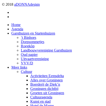
© 2018
aDONNAdesign
twitter
facebook
Close
Home
Menu
Agenda
Garsthuizen en Startenhuizen
‘t Binhoes
Dorpsommetjes
Roegkòp
Landbouwvereniging Garsthuizen
Oud papier
Uitvaartvereniging
VVV/D
Meer links
Cultuur
Activiteiten Eemsdelta
Alles over Groningen
Boerderij de Diek’n
Groningen dichtbij
Groeten uit Groningen
Cultuuragenda
Kunst en stad
Hotel de Marne