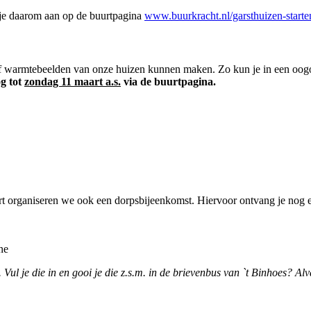
 je daarom aan op de buurtpagina
www.buurkracht.nl/garsthuizen-start
warmtebeelden van onze huizen kunnen maken. Zo kun je in een oogopsl
g tot
zondag 11 maart a.s.
via de buurtpagina.
rganiseren we ook een dorpsbijeenkomst. Hiervoor ontvang je nog een 
ne
 Vul je die in en gooi je die z.s.m. in de brievenbus van `t Binhoes? Al