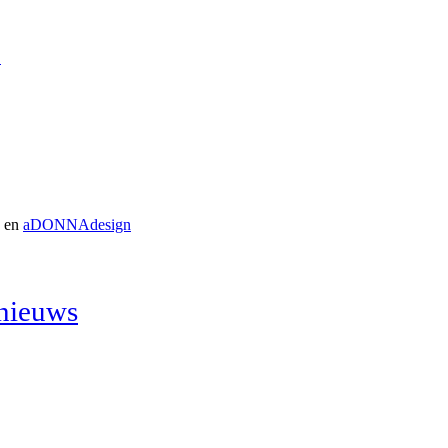
.
D en
aDONNAdesign
nieuws