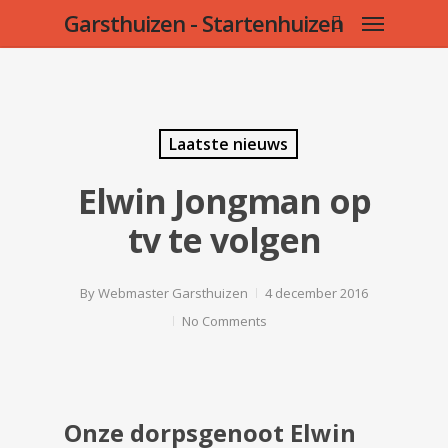
Menu
Skip
Garsthuizen - Startenhuizen
to
search
main
content
Laatste nieuws
Elwin Jongman op
tv te volgen
By
Webmaster Garsthuizen
4 december 2016
No Comments
Onze dorpsgenoot Elwin